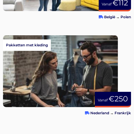
€112
Vanaf
België
→
Polen
Pakketten met kleding
€250
Vanaf
Nederland
→
Frankrijk