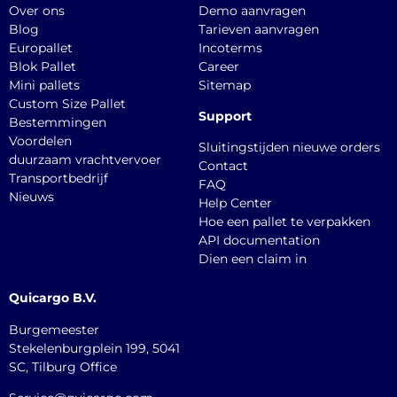
Over ons
Demo aanvragen
Blog
Tarieven aanvragen
Europallet
Incoterms
Blok Pallet
Career
Mini pallets
Sitemap
Custom Size Pallet
Support
Bestemmingen
Voordelen
Sluitingstijden nieuwe orders
duurzaam vrachtvervoer
Contact
Transportbedrijf
FAQ
Nieuws
Help Center
Hoe een pallet te verpakken
API documentation
Dien een claim in
Quicargo B.V.
Burgemeester
Stekelenburgplein 199, 5041
SC, Tilburg Office