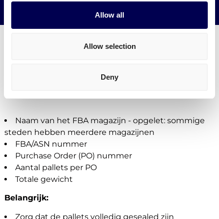
Verminder je CO2 uitstoot
Allow all
Allow selection
Wat is vereist voor pallet transport naar
Deny
Amazon MAN4
Naam van het FBA magazijn - opgelet: sommige
steden hebben meerdere magazijnen
FBA/ASN nummer
Purchase Order (PO) nummer
Aantal pallets per PO
Totale gewicht
Belangrijk:
Zorg dat de pallets volledig gesealed zijn