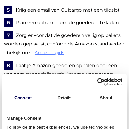
5
Krijg een email van Quicargo met een tijdslot
6
Plan een datum in om de goederen te laden
7
Zorg er voor dat de goederen veilig op pallets
worden geplaatst, conform de Amazon standaarden
- bekijk onze
Amazon gids
8
Laat je Amazon goederen ophalen door één
van onze gespecialiseerde Amazon vervoerders
9
Volg je order via het portaal, en ontvang
belangrijke updates en meldingen
Consent
Details
About
Regel je vervoer
Manage Consent
To provide the best experiences, we use technologies