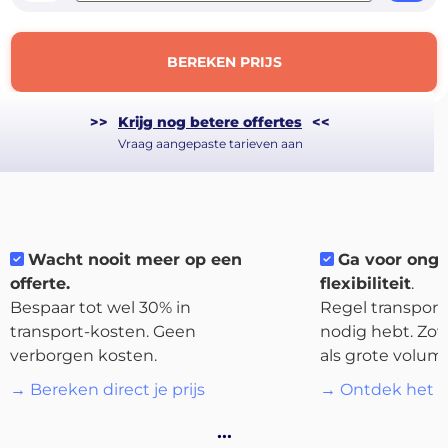
BEREKEN PRIJS
>>
Krijg nog betere offertes
<<
Vraag aangepaste tarieven aan
About
the
Wacht nooit meer op een
Ga voor ong
platform
offerte.
flexibiliteit
.
Bespaar tot wel 30% in
Regel transport 
transport-kosten. Geen
nodig hebt. Zow
verborgen kosten.
als grote volum
→ Bereken direct je prijs
→ Ontdek het p
Bestemmingen
…