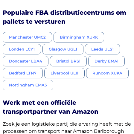
Populaire FBA distributiecentrums om
pallets te versturen
Manchester UMC2
Birmingham XUKK
Londen LCY1
Glasgow UGL1
Leeds ULS1
Doncaster LBA4
Bristol BRS1
Derby EMA1
Bedford LTN7
Liverpool ULI1
Runcorn XUKA
Nottingham EMA3
Werk met een officiële
transportpartner van Amazon
Zoek je een logistieke partij die ervaring heeft met de
processen om transport naar Amazon Barlborough