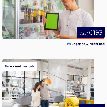
€193
Vanaf
Engeland
→
Nederland
Pallets met meubels