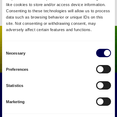
• Bespaar 30% via het #1 transportnetwerk in Europa
like cookies to store and/or access device information.
Consenting to these technologies will allow us to process
data such as browsing behavior or unique IDs on this
site. Not consenting or withdrawing consent, may
adversely affect certain features and functions.
Consent
Necessary
Selection
Preferences
Maak een impact op het milieu
Statistics
Gebruik vrachtwagens die anders leeg zouden rijden. Zo
verminder je de lege kilometers naar Amazon MAN4.
Marketing
→ Ga van start