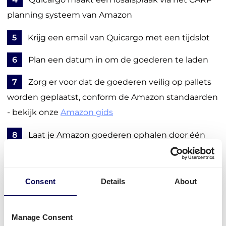
planning systeem van Amazon
5
Krijg een email van Quicargo met een tijdslot
6
Plan een datum in om de goederen te laden
7
Zorg er voor dat de goederen veilig op pallets
worden geplaatst, conform de Amazon standaarden
- bekijk onze
Amazon gids
8
Laat je Amazon goederen ophalen door één
van onze gespecialiseerde Amazon vervoerders
9
Volg je order via het portaal, en ontvang
Consent
Details
About
belangrijke updates en meldingen
Manage Consent
Regel je vervoer