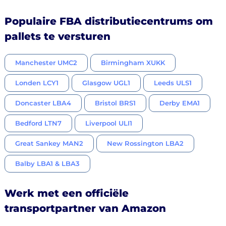
Populaire FBA distributiecentrums om
pallets te versturen
Manchester UMC2
Birmingham XUKK
Londen LCY1
Glasgow UGL1
Leeds ULS1
Doncaster LBA4
Bristol BRS1
Derby EMA1
Bedford LTN7
Liverpool ULI1
Great Sankey MAN2
New Rossington LBA2
Balby LBA1 & LBA3
Werk met een officiële
transportpartner van Amazon