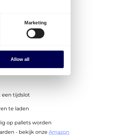
eel vrijblijvend, geen
Marketing
ing in
betaling nodig
Allow all
via het CARP planning
een tijdslot
en te laden
ig op pallets worden
arden - bekijk onze
Amazon