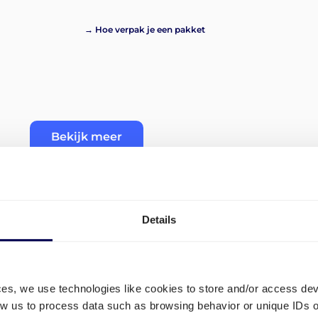
→ Hoe verpak je een pakket
Bekijk meer
Details
ms in
Hoe order je transport naa
ces, we use technologies like cookies to store and/or access de
low us to process data such as browsing behavior or unique IDs o
Om pallets naar Amazon MRS1 te laten