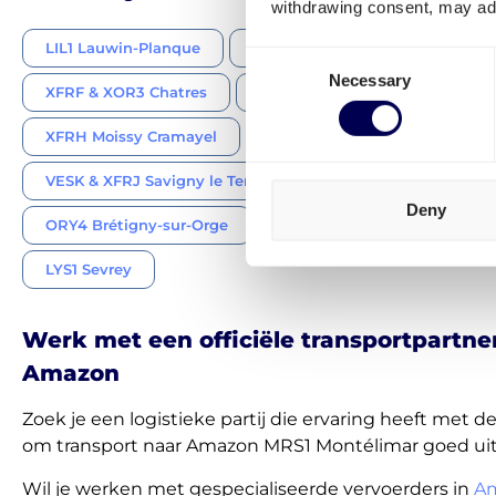
withdrawing consent, may adv
LIL1 Lauwin-Planque
BVA1 Boves
ORY1 Saran
Consent
Necessary
Selection
XFRF & XOR3 Chatres
XFRG Artenay
XFRH Moissy Cramayel
XFRE & XOR2 Satolas-et-Bonc
VESK & XFRJ Savigny le Temple
ETZ2 Augny
Deny
ORY4 Brétigny-sur-Orge
XOS1 Brebières
CDG7 
LYS1 Sevrey
Werk met een officiële transportpartne
Amazon
Zoek je een logistieke partij die ervaring heeft met 
om transport naar Amazon MRS1 Montélimar goed uit
Wil je werken met gespecialiseerde vervoerders in
A