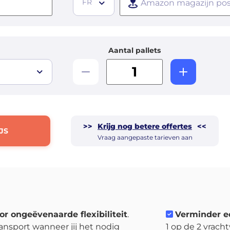
FR
Aantal pallets
>>
Krijg nog betere offertes
<<
JS
Vraag aangepaste tarieven aan
or ongeëvenaarde flexibiliteit
.
Verminder e
ansport wanneer jij het nodig
1 op de 2 vrach