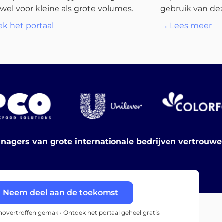
wel voor kleine als grote volumes.
gebruik van dez
k het portaal
→ Lees meer
nagers van grote internationale bedrijven vertrouw
Neem deel aan de toekomst
onovertroffen gemak • Ontdek het portaal geheel gratis