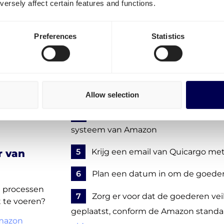
ersely affect certain features and functions.
stappen:
1
Maak een gratis account aan
- geh
Preferences
Statistics
abonnementskosten
e
2
Vul de gegevens van je FBA zend
3
Bevestig je aanvraag - nog geen 
Allow selection
Oise
4
Quicargo maakt een losafspraak 
systeem van Amazon
5
Krijg een email van Quicargo met 
r van
6
Plan een datum in om de goeder
de processen
7
Zorg er voor dat de goederen veil
 te voeren?
geplaatst, conform de Amazon standa
mazon