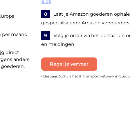
gids
8
Laat je Amazon goederen ophale
Europa.
gespecialiseerde Amazon vervoerders
n per maand
9
Volg je order via het portaal, en 
en meldingen
jg direct
rgens anders
Regel je vervoer
e goederen.
• Bespaar 30% via het #1 transportnetwerk in Euro