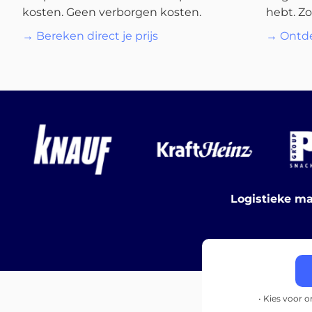
kosten. Geen verborgen kosten.
hebt. Zo
→ Bereken direct je prijs
→ Ontde
Logistieke ma
• Kies voor 