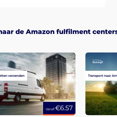
naar de Amazon fulfilment center
tten verzenden
Transport naar A
€6.57
Vanaf