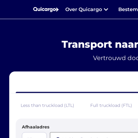
Over Quicargo
Beste
Transport naa
Vertrouwd doo
Less than truckload (LTL)
Full truckload (FTL)
Afhaaladres