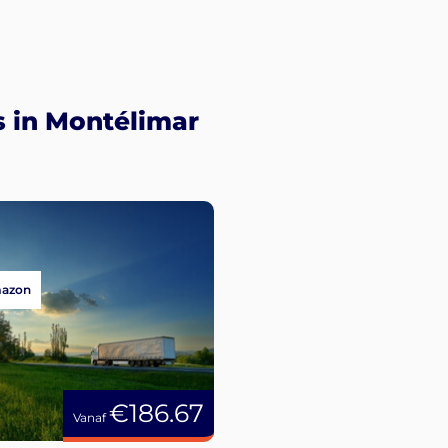
s in Montélimar
mazon
€186.67
Vanaf