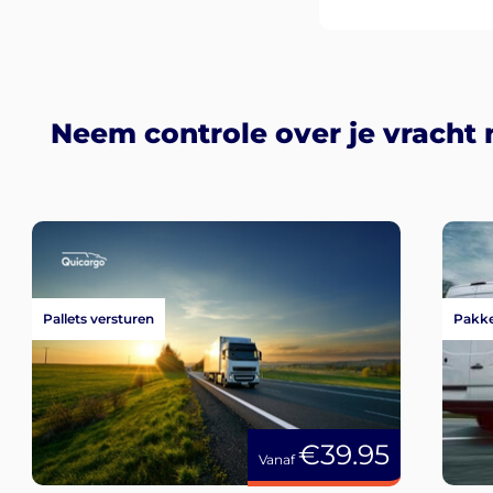
Neem controle over je vracht 
Pallets versturen
Pakke
€39.95
Vanaf