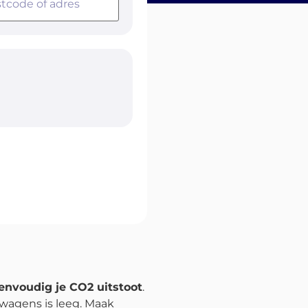
envoudig je CO2 uitstoot
.
twagens is leeg. Maak