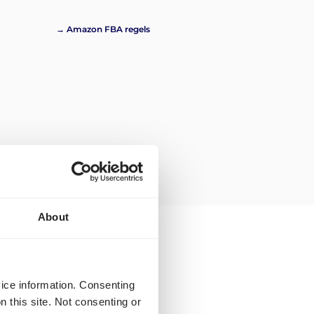
→ Amazon FBA regels
About
r Amazon Montélimar?
vice information. Consenting
n this site. Not consenting or
 vervoeren, volg deze