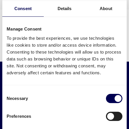
« Zurück
1
2
3
4
5
6
Weiter »
Consent
Details
About
Manage Consent
To provide the best experiences, we use technologies
like cookies to store and/or access device information.
Consenting to these technologies will allow us to process
data such as browsing behavior or unique IDs on this
site. Not consenting or withdrawing consent, may
adversely affect certain features and functions.
Leistungen
Branchen
Express-transport
Medizinlogistik
Consent
Palettenversand
Möbeltransport
Necessary
Selection
Sammelgut
Baulogistik
LTL-Transport
E-Commerce-Logistik
FTL-Transport
Plastiklogistik
Preferences
International
Drucklogistik
Straßentransport
Elektronik versenden