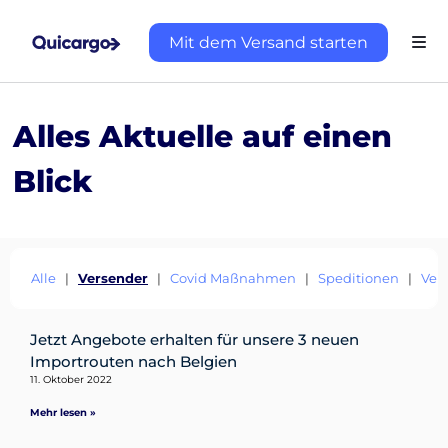
Mit dem Versand starten
Alles Aktuelle auf einen
Blick
Alle
|
Versender
|
Covid Maßnahmen
|
Speditionen
|
Ver
Über
Jetzt Angebote erhalten für unsere 3 neuen
Quicargo
Importrouten nach Belgien
11. Oktober 2022
Mehr lesen »