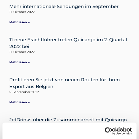
Destinations
Mehr internationale Sendungen im September
11. Oktober 2022
Mehr lesen »
Entdecken
11 neue Frachtführer treten Quicargo im 2. Quartal
2022 bei
11. Oktober 2022
Mehr lesen »
Deutsch
Profitieren Sie jetzt von neuen Routen für Ihren
Export aus Belgien
5. September 2022
Einloggen
Mehr lesen »
Registrieren
JetDrinks über die Zusammenarbeit mit Quicargo
5. September 2022
Mehr lesen »