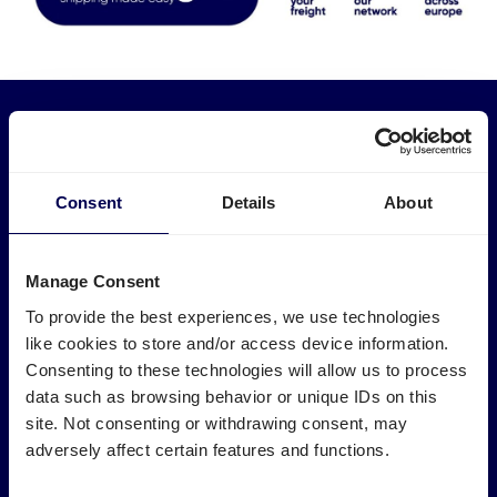
Entdecken
Leistungen
Branchen
Express-transport
Medizinlogistik
Deutsch
Consent
Details
About
Palettenversand
Möbeltransport
Sammelgut
Baulogistik
LTL-Transport
E-Commerce-Logistik
FTL-Transport
Plastiklogistik
Manage Consent
Einloggen
International
Drucklogistik
To provide the best experiences, we use technologies
Straßentransport
Elektronik versenden
like cookies to store and/or access device information.
Track & Trace
Holz & Timber versenden
Registrieren
Consenting to these technologies will allow us to process
Textillogistik
Logistik-Tools
data such as browsing behavior or unique IDs on this
Marktplätze
site. Not consenting or withdrawing consent, may
Lademeter berechnen
m³-Rechner
Amazon FBA Transport
adversely affect certain features and functions.
Frachtkostenrechner
Bol.com Logistik
Versand zu Zalando