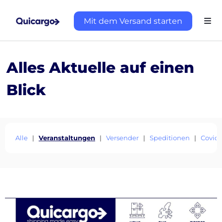
Mit dem Versand starten
Alles Aktuelle auf einen
Blick
Über
Alle
|
Veranstaltungen
|
Versender
|
Speditionen
|
Covid
Quicargo
Destinations