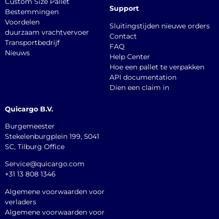
Custom Size Pallet
Support
Bestemmingen
Voordelen
Sluitingstijden nieuwe orders
duurzaam vrachtvervoer
Contact
Transportbedrijf
FAQ
Nieuws
Help Center
Hoe een pallet te verpakken
API documentation
Dien een claim in
Quicargo B.V.
Burgemeester
Stekelenburgplein 199, 5041
SC, Tilburg Office
Service@quicargo.com
+31 13 808 1346
Algemene voorwaarden voor
verladers
Algemene voorwaarden voor