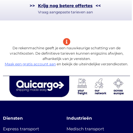
>>
Krijg nog betere offertes
<<
Vraag aangepaste tarieven aan
De rekenmachine geeft je een nauwkeurige schatting van de
vrachtkosten. De definitieve tarieven kunnen enigszins afwijken,
afhankelijk van je vereisten.
Maak een gratis account aan
en bekijk de uiteindelijke verzendkosten.
Diensten
Industrieën
Express transport
Medisch transport