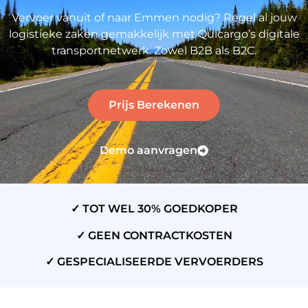
Vervoer vanuit of naar Emmen nodig? Regel al jouw
logistieke zaken gemakkelijk met Quicargo’s digitale
transportnetwerk. Zowel B2B als B2C.
Prijs Berekenen
Demo aanvragen
✓ TOT WEL 30% GOEDKOPER
✓ GEEN CONTRACTKOSTEN
✓ GESPECIALISEERDE VERVOERDERS