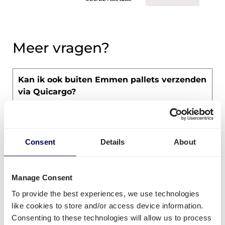
Meer vragen?
Kan ik ook buiten Emmen pallets verzenden
via Quicargo?
Ja! Dankzij ons grote netwerk aan
vervoerders
is het niet alleen mogelijk om in Emmen
transport te regelen, maar ook in de rest van
Consent
Details
About
Nederland
en zelfs in veel
andere
Europese
landen.
Manage Consent
To provide the best experiences, we use technologies
Bieden jullie duurzaam transport aan?
like cookies to store and/or access device information.
Consenting to these technologies will allow us to process
De helft van alle koeriersbussen rijdt leeg of