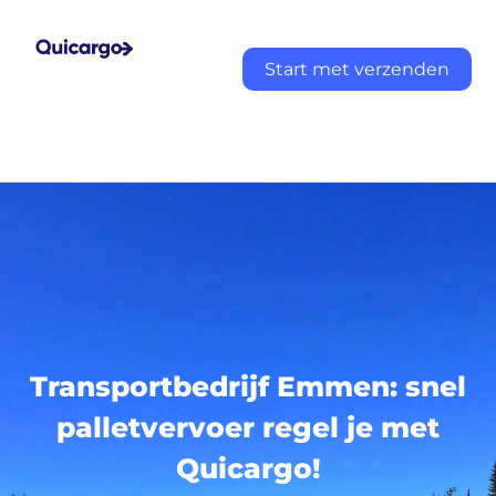
Start met verzenden
Transportbedrijf Emmen: snel
palletvervoer regel je met
Quicargo!