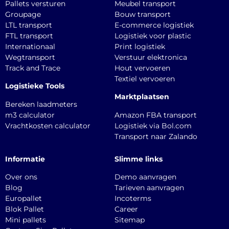
Pallets versturen
Meubel transport
Groupage
Bouw transport
LTL transport
E-commerce logistiek
FTL transport
Logistiek voor plastic
Internationaal
Print logistiek
Wegtransport
Verstuur elektronica
Track and Trace
Hout vervoeren
Textiel vervoeren
Logistieke Tools
Marktplaatsen
Bereken laadmeters
m3 calculator
Amazon FBA transport
Vrachtkosten calculator
Logistiek via Bol.com
Transport naar Zalando
Informatie
Slimme links
Over ons
Demo aanvragen
Blog
Tarieven aanvragen
Europallet
Incoterms
Blok Pallet
Career
Mini pallets
Sitemap