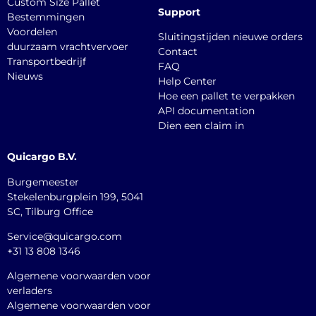
Custom Size Pallet
Support
Bestemmingen
Voordelen
Sluitingstijden nieuwe orders
duurzaam vrachtvervoer
Contact
Transportbedrijf
FAQ
Nieuws
Help Center
Hoe een pallet te verpakken
API documentation
Dien een claim in
Quicargo B.V.
Burgemeester
Stekelenburgplein 199, 5041
SC, Tilburg Office
Service@quicargo.com
+31 13 808 1346
Algemene voorwaarden voor
verladers
Algemene voorwaarden voor