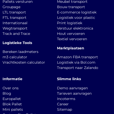
Pallets versturen
Meubel transport
Groupage
Bouw transport
LTL transport
E-commerce logistiek
FTL transport
Logistiek voor plastic
Internationaal
Print logistiek
Wegtransport
Verstuur elektronica
Track and Trace
Hout vervoeren
Textiel vervoeren
Logistieke Tools
Marktplaatsen
Bereken laadmeters
m3 calculator
Amazon FBA transport
Vrachtkosten calculator
Logistiek via Bol.com
Transport naar Zalando
Informatie
Slimme links
Over ons
Demo aanvragen
Blog
Tarieven aanvragen
Europallet
Incoterms
Blok Pallet
Career
Mini pallets
Sitemap