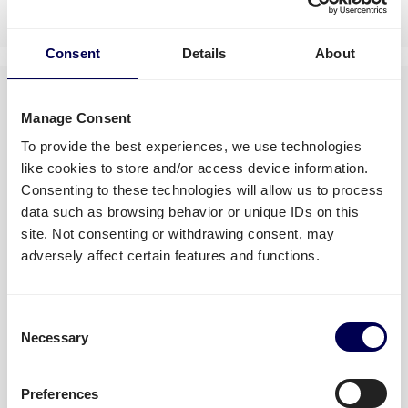
Consent
Details
About
Manage Consent
To provide the best experiences, we use technologies
like cookies to store and/or access device information.
Misschien ook interessant
Consenting to these technologies will allow us to process
data such as browsing behavior or unique IDs on this
site. Not consenting or withdrawing consent, may
adversely affect certain features and functions.
Import en export VK – Quicargo
is jouw partner
Consent
Necessary
Selection
LEES MEER »
Preferences
10 januari 2023