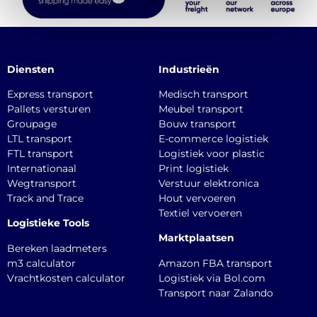
Diensten
Industrieën
Express transport
Medisch transport
Pallets versturen
Meubel transport
Groupage
Bouw transport
LTL transport
E-commerce logistiek
FTL transport
Logistiek voor plastic
Internationaal
Print logistiek
Wegtransport
Verstuur elektronica
Track and Trace
Hout vervoeren
Textiel vervoeren
Logistieke Tools
Marktplaatsen
Bereken laadmeters
m3 calculator
Amazon FBA transport
Vrachtkosten calculator
Logistiek via Bol.com
Transport naar Zalando