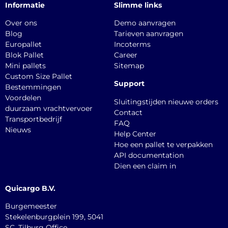
Informatie
Slimme links
Over ons
Demo aanvragen
Blog
Tarieven aanvragen
Europallet
Incoterms
Blok Pallet
Career
Mini pallets
Sitemap
Custom Size Pallet
Support
Bestemmingen
Voordelen
Sluitingstijden nieuwe orders
duurzaam vrachtvervoer
Contact
Transportbedrijf
FAQ
Nieuws
Help Center
Hoe een pallet te verpakken
API documentation
Dien een claim in
Quicargo B.V.
Burgemeester
Stekelenburgplein 199, 5041
SC, Tilburg Office