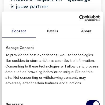
is jouw partner
LEES MEER »
Consent
Details
About
10 januari 2023
Manage Consent
Uitgelicht op Logistiek.nl
To provide the best experiences, we use technologies
like cookies to store and/or access device information.
LEES MEER »
Consenting to these technologies will allow us to process
data such as browsing behavior or unique IDs on this
site. Not consenting or withdrawing consent, may
10 januari 2023
adversely affect certain features and functions.
Stijging in verzendingen naar
Consent
Necessary
Selection