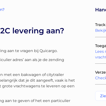
Hand
en?
Track
2C levering aan?
Bekij
Toega
ing aan te vragen bij Quicargo.
Lees 
vrac
rticulier adres’ aan als je de zending
Verze
n met een bakwagen of citytrailer
Check
langrijk dat je dit aangeeft, vaak is het
t grote vrachtwagens te leveren op een
Zi
ng aan te geven of het een particulier