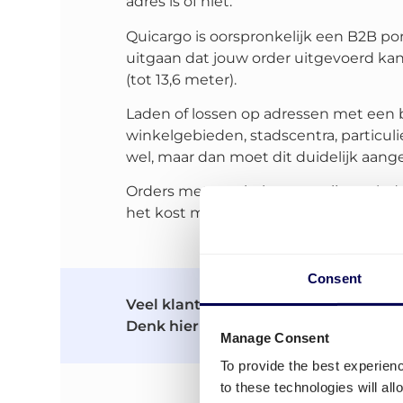
adres is of niet.
Quicargo is oorspronkelijk een B2B po
uitgaan dat jouw order uitgevoerd kan
(tot 13,6 meter).
Laden of lossen op adressen met een b
winkelgebieden, stadscentra, particu
wel, maar dan moet dit duidelijk aang
Orders met een bakwagen zijn vaak du
het kost meer tijd om te laden/lossen.
Consent
Veel klanten maken al gebruik van d
Denk hierbij aan bedrijven zoals
Van
Manage Consent
To provide the best experien
to these technologies will al