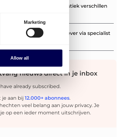
esse online vacatures in logistiek verschillen
 per land
Marketing
t versturen met PostNL of liever via specialist
argo
Allow all
vang nieuws direct in je inbox
 have already subscribed.
t je aan bij
12.000+ abonnees
.
hechten veel belang aan jouw privacy. Je
 je op een ieder moment uitschrijven.