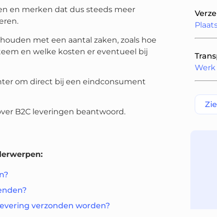
gen en merken dat dus steeds meer
Verz
eren.
Plaat
 houden met een aantal zaken, zoals hoe
teem en welke kosten er eventueel bij
Trans
Werk 
iënter om direct bij een eindconsument
Zi
over B2C leveringen beantwoord.
nderwerpen:
n?
zenden?
levering verzonden worden?