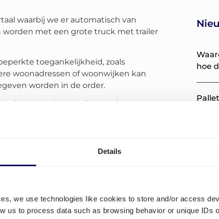
rtaal waarbij we er automatisch van
Nieu
 worden met een grote truck met trailer
Waaro
eperkte toegankelijkheid, zoals
hoe d
liere woonadressen of woonwijken kan
egeven worden in de order.
Palle
urder, want de route is complexer en
het z
FedEx
Details
versc
e B2C verzenddiensten van Quicargo.
Moof
,
VD Logistics
en
Immergas
.
UPS p
Quic
ces, we use technologies like cookies to store and/or access de
low us to process data such as browsing behavior or unique IDs o