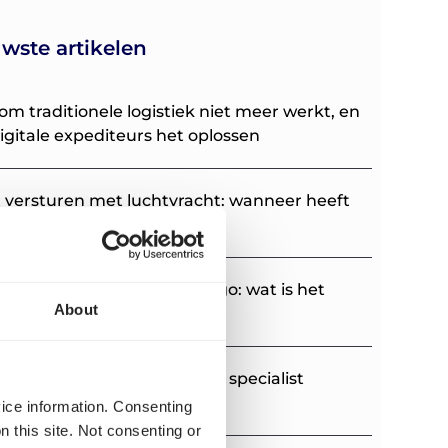
wste artikelen
m traditionele logistiek niet meer werkt, en
igitale expediteurs het oplossen
t versturen met luchtvracht: wanneer heeft
in en wat kost het?
 pallet versturen of Quicargo: wat is het
About
hil?
allet verzenden of liever via specialist
argo?
vice information. Consenting
n this site. Not consenting or