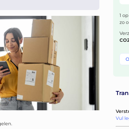
1 op
zo 
Ver
CO2
O
Tran
Verst
Vul l
elen.