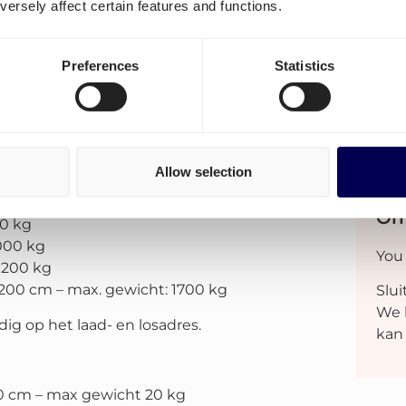
pakketten naar
ersely affect certain features and functions.
Inter
enorm
zenden?
Preferences
Statistics
Palle
Quic
pakketten naar consumenten te sturen!
e houden.
Allow selection
Ont
50 kg
000 kg
You
1200 kg
 200 cm – max. gewicht: 1700 kg
Slui
We 
ig op het laad- en losadres.
kan
0 cm – max gewicht 20 kg