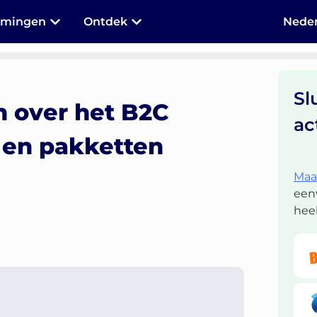
mmingen
Ontdek
Neder
Sl
n over het B2C
ac
s en pakketten
Maak
een
heel