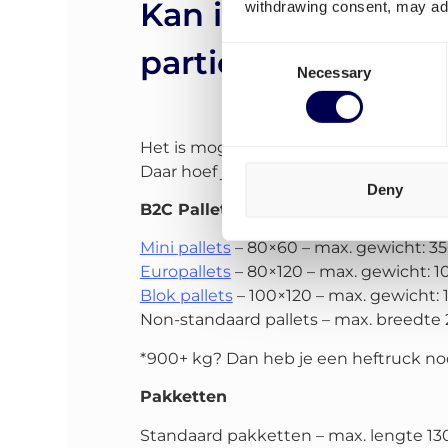
Kan ik pallets en 
withdrawing consent, may adv
particulieren ver
Consent
Necessary
Selection
Het is mogelijk om zowel pallets als 
Daar hoef je dus geen rekening mee t
Deny
B2C Pallets
Mini pallets
– 80×60 – max. gewicht: 3
Europallets
– 80×120 – max. gewicht: 1
Blok pallets
– 100×120 – max. gewicht: 
Non-standaard pallets – max. breedte
*900+ kg? Dan heb je een heftruck nod
Pakketten
Standaard pakketten – max. lengte 13