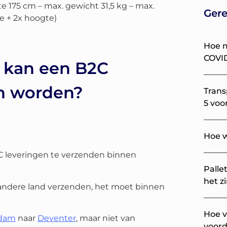
 175 cm – max. gewicht 31,5 kg – max.
Gere
e + 2x hoogte)
Hoe m
COVI
 kan een B2C
en worden?
Trans
5 voo
Hoe w
C leveringen te verzenden binnen
Palle
het z
 andere land verzenden, het moet binnen
Hoe v
dam
naar
Deventer
, maar niet van
voord