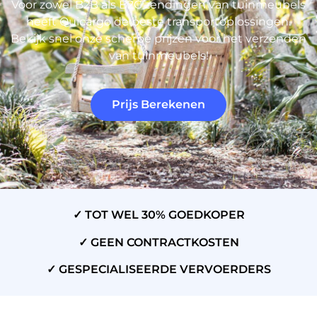
Voor zowel B2B als B2C zendingen van tuinmeubels
heeft Quicargo de beste transportoplossingen.
Bekijk snel onze scherpe prijzen voor het verzenden
van tuinmeubels!
Prijs Berekenen
✓ TOT WEL 30% GOEDKOPER
✓ GEEN CONTRACTKOSTEN
✓ GESPECIALISEERDE VERVOERDERS