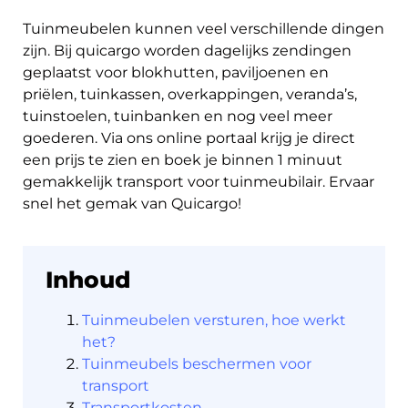
Tuinmeubelen kunnen veel verschillende dingen
zijn. Bij quicargo worden dagelijks zendingen
geplaatst voor blokhutten, paviljoenen en
priëlen, tuinkassen, overkappingen, veranda’s,
About
tuinstoelen, tuinbanken en nog veel meer
the
goederen. Via ons online portaal krijg je direct
platform
een prijs te zien en boek je binnen 1 minuut
gemakkelijk transport voor tuinmeubilair. Ervaar
snel het gemak van Quicargo!
Inhoud
Bestemmingen
Tuinmeubelen versturen, hoe werkt
het?
Tuinmeubels beschermen voor
transport
Ontdek
Transportkosten