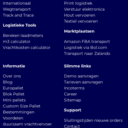
Internationaal
Print logistiek
Wegtransport
Verstuur elektronica
Track and Trace
Hout vervoeren
Textiel vervoeren
Logistieke Tools
Marktplaatsen
Bereken laadmeters
m3 calculator
Amazon FBA transport
Vrachtkosten calculator
Logistiek via Bol.com
Transport naar Zalando
Informatie
Slimme links
Over ons
Demo aanvragen
Blog
Tarieven aanvragen
Europallet
Incoterms
Blok Pallet
Career
Mini pallets
Sitemap
Custom Size Pallet
Support
Bestemmingen
Voordelen
Sluitingstijden nieuwe orders
duurzaam vrachtvervoer
Contact