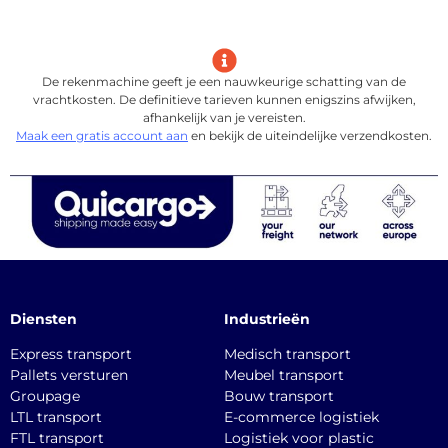
De rekenmachine geeft je een nauwkeurige schatting van de
vrachtkosten. De definitieve tarieven kunnen enigszins afwijken,
afhankelijk van je vereisten.
Maak een gratis account aan
en bekijk de uiteindelijke verzendkosten.
Diensten
Industrieën
Express transport
Medisch transport
Pallets versturen
Meubel transport
Groupage
Bouw transport
LTL transport
E-commerce logistiek
FTL transport
Logistiek voor plastic