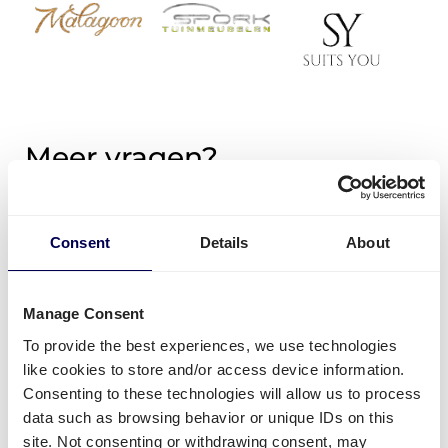
Meer vragen?
Moeten tuinmeubels op een pallet worden
Consent
Details
About
geplaatst?
Bij Quicargo werken we altijd met pallets.
Tuinmeubelen dienen voor transport goed en
Manage Consent
veilig op 1 of meerdere pallets te worden
To provide the best experiences, we use technologies
geplaatst.
like cookies to store and/or access device information.
Consenting to these technologies will allow us to process
data such as browsing behavior or unique IDs on this
Kan ik ook tuinspullen naar het buitenland
site. Not consenting or withdrawing consent, may