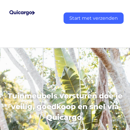
Start met verzenden
Tuinmeubels versturen doe je
veilig, goedkoop en snel via
Quicargo.