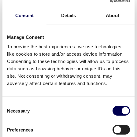
Consent
Details
About
Manage Consent
Meer vragen?
To provide the best experiences, we use technologies
like cookies to store and/or access device information.
Consenting to these technologies will allow us to process
Moeten matrassen op een pallet worden
data such as browsing behavior or unique IDs on this
geplaatst?
site. Not consenting or withdrawing consent, may
adversely affect certain features and functions.
Matrassen en alle andere soorten goederen
moeten ten alle tijden zorgvuldig en veilig op
een pallet worden geplaatst. Dit is een vereiste
Consent
om gebruik te maken van het Quicargo
Necessary
Selection
portaal.
Preferences