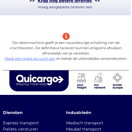
>>
Krijg nog betere offertes
<<
Vraag aangepaste tarieven aan
De rekenmachine geeft je een nauwkeurige schatting van de
vrachtkosten. De definitieve tarieven kunnen enigszins afwijken,
afhankelijk van je vereisten.
Maak een gratis account aan
en bekijk de uiteindelijke verzendkosten.
Diensten
Industrieën
Express transport
Medisch transport
Pallets versturen
Meubel transport