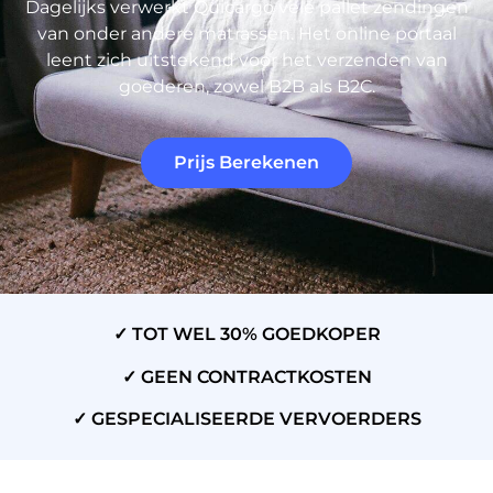
Dagelijks verwerkt Quicargo vele pallet zendingen
van onder andere matrassen. Het online portaal
leent zich uitstekend voor het verzenden van
goederen, zowel B2B als B2C.
Prijs Berekenen
✓ TOT WEL 30% GOEDKOPER
✓ GEEN CONTRACTKOSTEN
✓ GESPECIALISEERDE VERVOERDERS