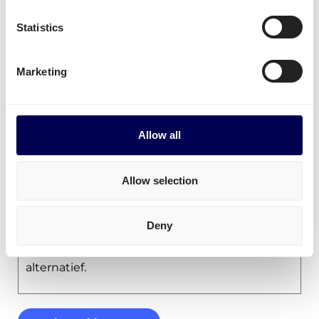
Is het mogelijk om matrassen naar het
buitenland te versturen?
Statistics
Ja, het is mogelijk om matrassen naar meer
dan 20 Europese landen te verzenden.
Marketing
Bijvoorbeeld naar en vanuit Frankrijk,
Duitsland en België. Je kunt dit gemakkelijk
aangeven via ons online portaal.
Allow all
Kun je matrassen als particulier op sturen?
Allow selection
Nee, dat is niet mogelijk. Quicargo doet geen
C2C zendingen. Enkel B2B en B2C transport
Deny
kun je bij ons aanvragen. Je dient dus in het
bezit te zijn van een KVK of een buitenlands
alternatief.