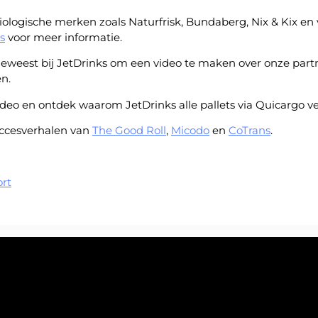
ologische merken zoals Naturfrisk, Bundaberg, Nix & Kix en
s
voor meer informatie.
 geweest bij JetDrinks om een video te maken over onze part
en.
ideo en ontdek waarom JetDrinks alle pallets via Quicargo ve
uccesverhalen van
The Good Roll
,
Micodo
en
CoTrans
.
rt