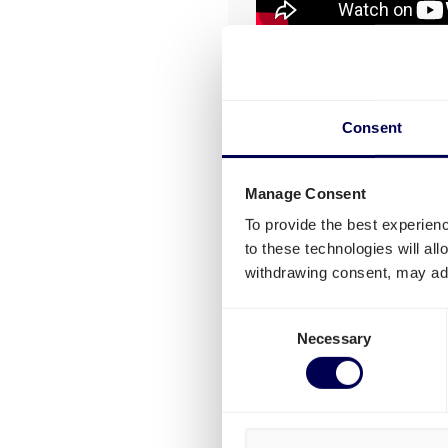
Consent
Manage Consent
To provide the best experien
Misschien oo
to these technologies will al
withdrawing consent, may adv
Consent
Import en expo
Necessary
Selection
is jouw partne
LEES MEER »