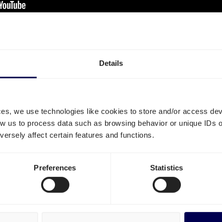
Details
ces, we use technologies like cookies to store and/or access de
k interessant
low us to process data such as browsing behavior or unique IDs o
ersely affect certain features and functions.
rt VK – Quicargo
Nieuwe succes
Preferences
Statistics
r
klanten
LEES MEER »