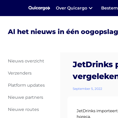
Over Quicargo
Beste
Al het nieuws in één oogopsla
Nieuws overzicht
JetDrinks 
Verzenders
vergeleken
Platform updates
September 5, 2022
Nieuwe partners
Nieuwe routes
JetDrinks importeert
horeca.