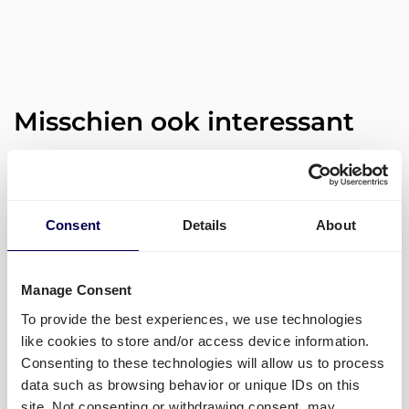
Misschien ook interessant
Import en export VK – Quicargo
Consent
Details
About
is jouw partner
LEES MEER »
Manage Consent
To provide the best experiences, we use technologies
10 januari 2023
like cookies to store and/or access device information.
Consenting to these technologies will allow us to process
data such as browsing behavior or unique IDs on this
site. Not consenting or withdrawing consent, may