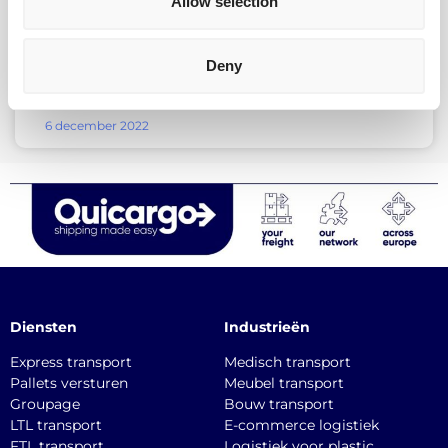
Allow selection
Duitsland
Deny
LEES MEER »
6 december 2022
Diensten
Industrieën
Express transport
Medisch transport
Pallets versturen
Meubel transport
Groupage
Bouw transport
LTL transport
E-commerce logistiek
FTL transport
Logistiek voor plastic