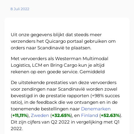
8 Juli 2022
About
the
platform
Uit onze gegevens blijkt dat steeds meer
verzenders het Quicargo portaal gebruiken om
orders naar Scandinavië te plaatsen.
Met vervoerders als Westerman Multimodal
Bestemmingen
Logistics, LCM en Bring Cargo kun je altijd
rekenen op een goede service. Gemiddeld
De uitstekende prestaties van deze vervoerders
voor zendingen naar Scandinavië worden zowel
bevestigd in de prestatie rapporten (+98% succes
ratio), in de feedback die we ontvangen en in de
Ontdek
toenemende bestellingen naar
Denemarken
(
+11,11%
),
Zweden
(
+32.65%
), en
Finland
(
+52.63%
).
Dit zijn cijfers van Q2 2022 in vergelijking met Q1
2022.