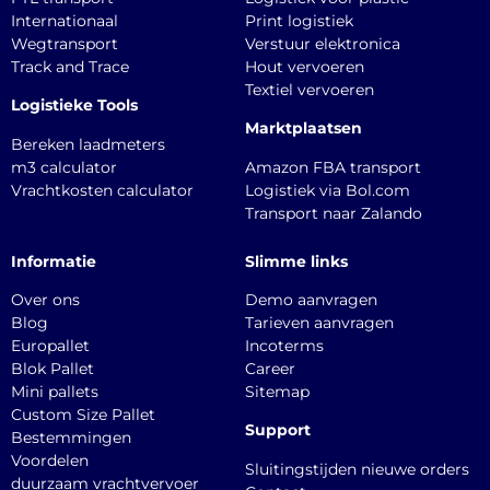
Internationaal
Print logistiek
Wegtransport
Verstuur elektronica
Track and Trace
Hout vervoeren
Textiel vervoeren
Logistieke Tools
Marktplaatsen
Bereken laadmeters
m3 calculator
Amazon FBA transport
Vrachtkosten calculator
Logistiek via Bol.com
Transport naar Zalando
Informatie
Slimme links
Over ons
Demo aanvragen
Blog
Tarieven aanvragen
Europallet
Incoterms
Blok Pallet
Career
Mini pallets
Sitemap
Custom Size Pallet
Support
Bestemmingen
Voordelen
Sluitingstijden nieuwe orders
duurzaam vrachtvervoer