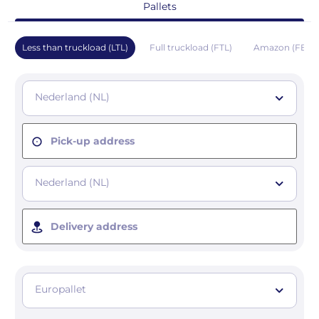
Pallets
Less than truckload (LTL)
Full truckload (FTL)
Amazon (FBA)
Nederland (NL)
Pick-up address
Nederland (NL)
Delivery address
Europallet