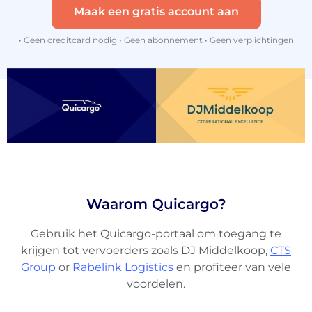
Maak een gratis account aan
• Geen creditcard nodig • Geen abonnement • Geen verplichtingen
About
the
Waarom Quicargo?
platform
Gebruik het Quicargo-portaal om toegang te
krijgen tot vervoerders zoals DJ Middelkoop,
CTS
Group
or
Rabelink Logistics
en profiteer van vele
voordelen.
Bestemmingen