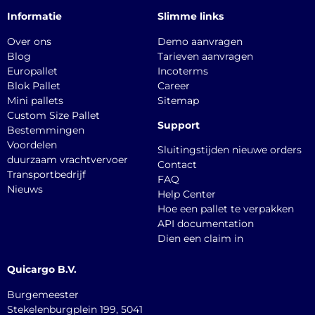
Informatie
Slimme links
Over ons
Demo aanvragen
Blog
Tarieven aanvragen
Europallet
Incoterms
Blok Pallet
Career
Mini pallets
Sitemap
Custom Size Pallet
Support
Bestemmingen
Voordelen
Sluitingstijden nieuwe orders
duurzaam vrachtvervoer
Contact
Transportbedrijf
FAQ
Nieuws
Help Center
Hoe een pallet te verpakken
API documentation
Dien een claim in
Quicargo B.V.
Burgemeester
Stekelenburgplein 199, 5041