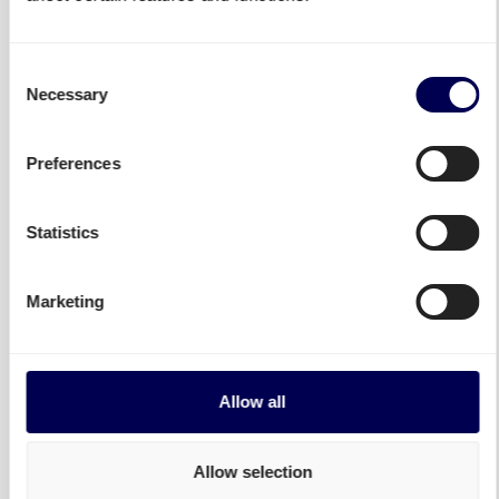
Consent
Necessary
Selection
Preferences
Statistics
Kombinieren Sie die Stärken
Marketing
unterschiedlicher Speditionen
Nutzen Sie Quicargo, um den richtigen Spediteur
für Ihre Fracht zu bekommen.
Allow all
National und International, Paletten und
(übergroße) Paket, Mitnahmestapler, B2C,...
Allow selection