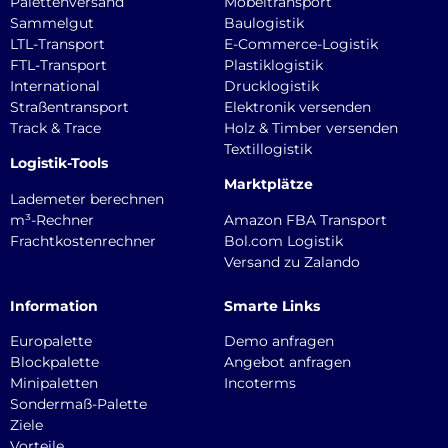
Palettenversand
Möbeltransport
Sammelgut
Baulogistik
LTL-Transport
E-Commerce-Logistik
FTL-Transport
Plastiklogistik
International
Drucklogistik
Straßentransport
Elektronik versenden
Track & Trace
Holz & Timber versenden
Textillogistik
Logistik-Tools
Marktplätze
Lademeter berechnen
m³-Rechner
Amazon FBA Transport
Frachtkostenrechner
Bol.com Logistik
Versand zu Zalando
Information
Smarte Links
Europalette
Demo anfragen
Blockpalette
Angebot anfragen
Minipaletten
Incoterms
Sondermaß-Palette
Ziele
Vorteile