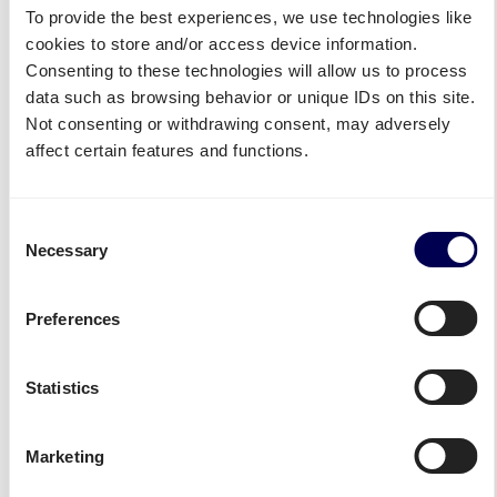
To provide the best experiences, we use technologies like
cookies to store and/or access device information.
Consenting to these technologies will allow us to process
data such as browsing behavior or unique IDs on this site.
Not consenting or withdrawing consent, may adversely
affect certain features and functions.
CTS Portugal
CTS Frankreich
Consent
Palettenversand Portugal
Palettenversand
Necessary
Selection
Frankreich
Preferences
Statistics
Marketing