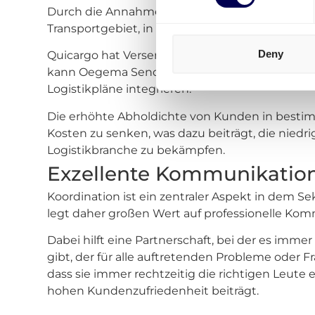
Durch die Annahme von Sendungen über Quicar
Transportgebiet, in dem sie tätig sind, zu erweit
Deny
Quicargo hat Versender in fast allen Gebieten, 
kann Oegema Sendungen von der digitalen Plat
Logistikpläne integrieren.
Die erhöhte Abholdichte von Kunden in bestim
Kosten zu senken, was dazu beiträgt, die niedr
Logistikbranche zu bekämpfen.
Exzellente Kommunikatio
Koordination ist ein zentraler Aspekt in dem Se
legt daher großen Wert auf professionelle Kom
Dabei hilft eine Partnerschaft, bei der es imme
gibt, der für alle auftretenden Probleme oder 
dass sie immer rechtzeitig die richtigen Leute 
hohen Kundenzufriedenheit beiträgt.