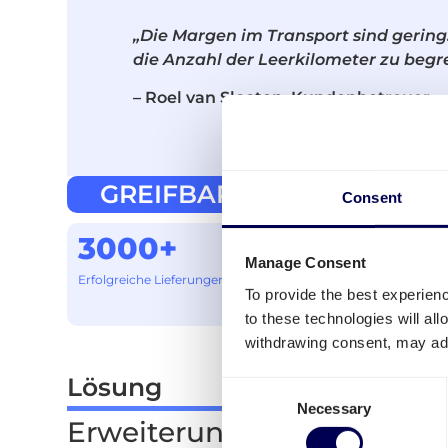
„Die Margen im Transport sind gering.
die Anzahl der Leerkilometer zu begr
– Roel van Slooten, Kundenbetreuer
GREIFBARE RESULTATE
Consent
3000+
100+
Manage Consent
Erfolgreiche Lieferungen
Versendern bei der Auslie
To provide the best experien
ihrer Ware geholfen
to these technologies will al
withdrawing consent, may adv
Lösung
Consent
Necessary
Selection
Erweiterung der Transpor