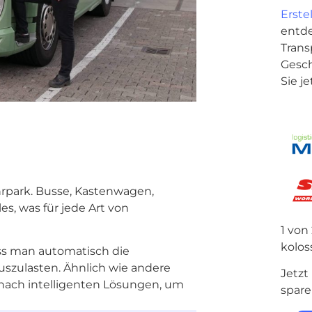
Erste
entde
Trans
Gesc
Sie je
hrpark. Busse, Kastenwagen,
s, was für jede Art von
1 von
kolos
ass man automatisch die
szulasten. Ähnlich wie andere
Jetzt
ach intelligenten Lösungen, um
spare