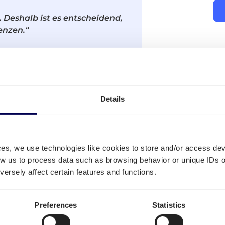
 Deshalb ist es entscheidend,
enzen.“
Nac
Spe
Wir
Details
Sen
98%
Samm
ferung
Durschnittliche Erfolgsrate
ces, we use technologies like cookies to store and/or access de
Teill
low us to process data such as browsing behavior or unique IDs o
ersely affect certain features and functions.
Volla
Amaz
Preferences
Statistics
tabdeckung