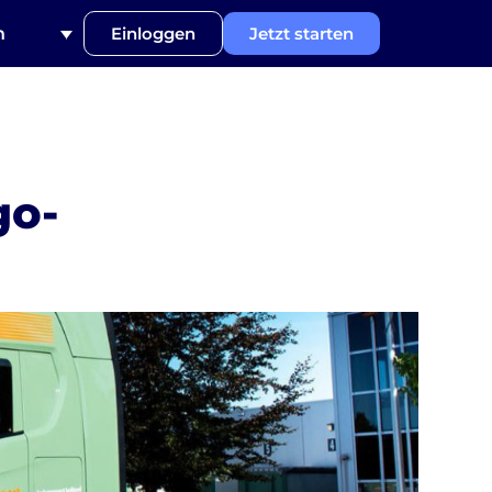
h
Einloggen
Jetzt starten
go-