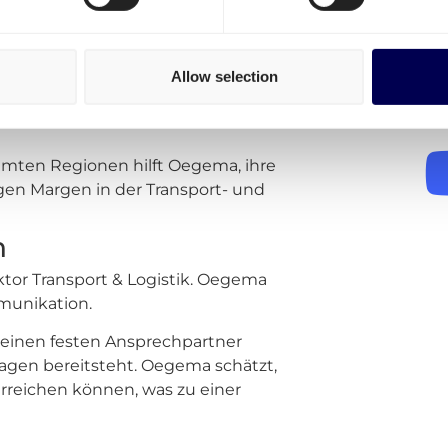
go ist Oegema in der Lage, das
ern.
F
Allow selection
in denen Oegema aktiv ist. Somit
M
tform reibungslos in seine
mten Regionen hilft Oegema, ihre
igen Margen in der Transport- und
n
ktor Transport & Logistik. Oegema
munikation.
r einen festen Ansprechpartner
Fragen bereitsteht. Oegema schätzt,
erreichen können, was zu einer