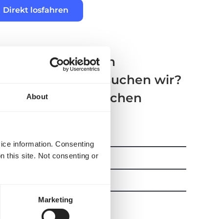
Direkt losfahren
h welcher Art von
ditionspartnern suchen wir?
 bieten alle möglichen
About
dungen an.
elgut
→
vice information. Consenting
adungen (LTL)
→
n this site. Not consenting or
dungen (FTL)
→
on Sendungen →
Marketing