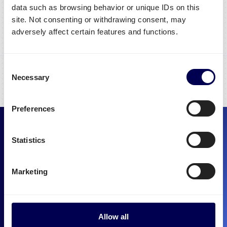
data such as browsing behavior or unique IDs on this
site. Not consenting or withdrawing consent, may
Reis mee, lees meer
adversely affect certain features and functions.
Consent
Necessary
Selection
Preferences
“Door de extra volumes die Quicargo
Statistics
aanbiedt kunnen we onze wagens
rendabeler laten rijden”
Marketing
Wouter Verhoef
General Manager België, Ben Becker BVBA
Allow all