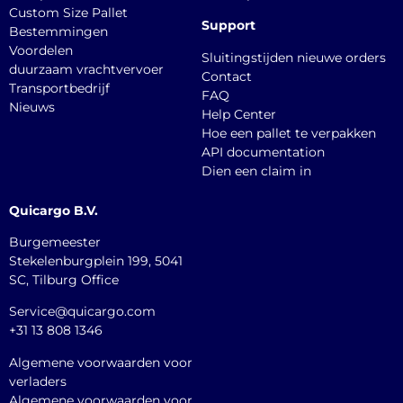
Custom Size Pallet
Support
Bestemmingen
Voordelen
Sluitingstijden nieuwe orders
duurzaam vrachtvervoer
Contact
Transportbedrijf
FAQ
Nieuws
Help Center
Hoe een pallet te verpakken
API documentation
Dien een claim in
Quicargo B.V.
Burgemeester
Stekelenburgplein 199, 5041
SC, Tilburg Office
Service@quicargo.com
+31 13 808 1346
Algemene voorwaarden voor
verladers
Algemene voorwaarden voor