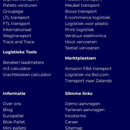
Pallets versturen
Meubel transport
Groupage
Bouw transport
LTL transport
E-commerce logistiek
FTL transport
Logistiek voor plastic
Internationaal
Print logistiek
Wegtransport
Verstuur elektronica
Track and Trace
Hout vervoeren
Textiel vervoeren
Logistieke Tools
Marktplaatsen
Bereken laadmeters
m3 calculator
Amazon FBA transport
Vrachtkosten calculator
Logistiek via Bol.com
Transport naar Zalando
Informatie
Slimme links
Over ons
Demo aanvragen
Blog
Tarieven aanvragen
Europallet
Incoterms
Blok Pallet
Career
Mini pallets
Sitemap