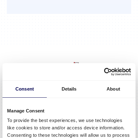
Consent
Details
About
Brakenhoff is al meer dan 3 jaar onze partner
en in 2019 heeft het transportbedrijf meer
Manage Consent
dan 1000 pallets voor ons vervoerd.
To provide the best experiences, we use technologies
Meer dan 1000 pallets vervoerd
like cookies to store and/or access device information.
Ruim 50 verladers geholpen
Consenting to these technologies will allow us to process
Actief in alle provincies van Nederland