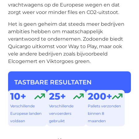
vrachtwagens op de Europese wegen en dat
zorgt weer voor minder files en CO2-uitstoot.
Het is geen geheim dat steeds meer bedrijven
ambities hebben om maatschappelijk
verantwoord te ondernemen. Zodoende biedt
Quicargo uitkomst voor Way to Play, maar ook
vele andere bedrijven zoals bijvoorbeeld
Elcogemert en Viktorgoes green.
TASTBARE RESULTATEN
10+
25+
200+
Verschillende
Verschillende
Pallets verzonden
Europese landen
vervoerders
binnen 8
voldaan
gebruikt
maanden