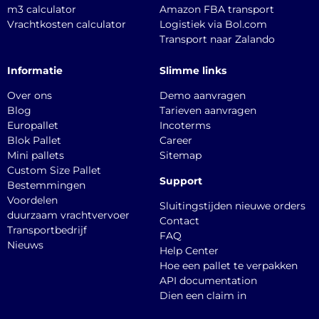
m3 calculator
Amazon FBA transport
Vrachtkosten calculator
Logistiek via Bol.com
Transport naar Zalando
Informatie
Slimme links
Over ons
Demo aanvragen
Blog
Tarieven aanvragen
Europallet
Incoterms
Blok Pallet
Career
Mini pallets
Sitemap
Custom Size Pallet
Support
Bestemmingen
Voordelen
Sluitingstijden nieuwe orders
duurzaam vrachtvervoer
Contact
Transportbedrijf
FAQ
Nieuws
Help Center
Hoe een pallet te verpakken
API documentation
Dien een claim in