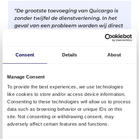
“De grootste toevoeging van Quicargo is
zonder twijfel de dienstverlening. In het
geval van een probleem worden wij direct
op de hoogte gebracht en wordt er
proactief aan een oplossing gewerkt.
Een voorbeeld: wanneer er een vertraging
Consent
Details
About
van 1 dag zich voordoet, dan worden wij
netjes en snel geïnformeerd. Als we zelf
een probleem ondervinden, dan weten we
Manage Consent
dat een telefoontje voldoende is om alles
To provide the best experiences, we use technologies
te regelen.”
like cookies to store and/or access device information.
Consenting to these technologies will allow us to process
In de meeste gevallen wordt goede
data such as browsing behavior or unique IDs on this
dienstverlening niet gegarandeerd door de
site. Not consenting or withdrawing consent, may
vervoerder. Enkel het transport van A naar B
adversely affect certain features and functions.
wordt gezien als cruciaal. Desalniettemin zorgen
digitalisatie en de explosieve groei van E-