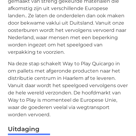
gemaakt van streng gekeurde materialen die
afkomstig zijn uit verschillende Europese
landen.. Ze laten de onderdelen dan ook maken
door bekwame vaklui uit Duitsland. Vanuit onze
oosterburen wordt het vervolgens vervoerd naar
Bestemmingen
Nederland, waar mensen met een beperking
worden ingezet om het speelgoed van
verpakking te voorzien.
Na deze stap schakelt Way to Play Quicargo in
om pallets met afgeronde producten naar het
Ontdek
distributie centrum in Haarlem af te leveren.
Vanuit daar wordt het speelgoed vervolgens over
de hele wereld verzonden. De hoofdmarkt van
Way to Play is momenteel de Europese Unie,
waar de goederen veelal via wegtransport
Nederlands
worden vervoerd.
Uitdaging