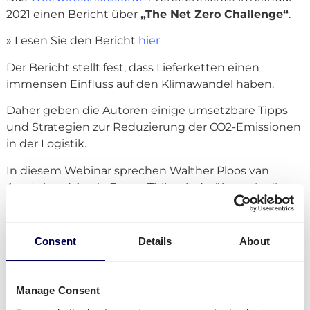
2021 einen Bericht über
„The Net Zero Challenge“
.
» Lesen Sie den Bericht
hier
Der Bericht stellt fest, dass Lieferketten einen
immensen Einfluss auf den Klimawandel haben.
Daher geben die Autoren einige umsetzbare Tipps
und Strategien zur Reduzierung der CO2-Emissionen
in der Logistik.
In diesem Webinar sprechen Walther Ploos van
Amstel und Angie Farrag-Thibault darüber, wie die
Auswirkungen auf den Klimawandel speziell im
Straßentransport reduziert werden können. Im Fokus
liegen sowohl die City-Logistik (letzte Meile), als auch
Consent
Details
About
der Transport auf der mittleren und ersten Meile.
Manage Consent