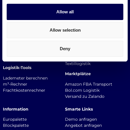
Leistungen
Branchen
Allow all
Express-transport
Medizinlogistik
Palettenversand
Möbeltransport
Sammelgut
Baulogistik
Allow selection
LTL-Transport
E-Commerce-Logistik
FTL-Transport
Plastiklogistik
International
Drucklogistik
Deny
Straßentransport
Elektronik versenden
Track & Trace
Holz & Timber versenden
Textillogistik
Logistik-Tools
Marktplätze
Lademeter berechnen
m³-Rechner
Amazon FBA Transport
Frachtkostenrechner
Bol.com Logistik
Versand zu Zalando
Information
Smarte Links
Europalette
Demo anfragen
Blockpalette
Angebot anfragen