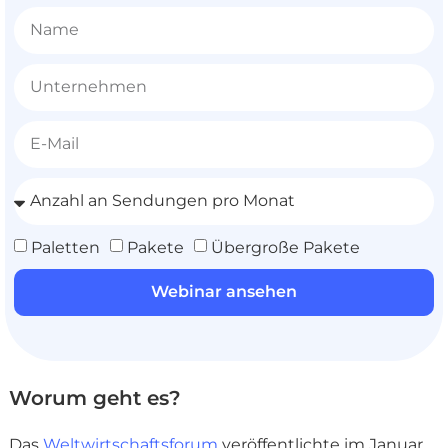
Destinations
Entdecken
Paletten
Pakete
Übergroße Pakete
Webinar ansehen
Deutsch
Einloggen
Worum geht es?
Registrieren
Das
Weltwirtschaftsforum
veröffentlichte im Januar