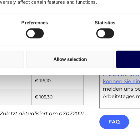
niger Sofortangebote für beliebte
ersely affect certain features and functions.
Preferences
Statistics
Warum wird fü
Route kein Pr
 nach
Preise ab
Für manche St
€ 89,10
keine Sofortan
heißt aber nich
Allow selection
€ 91,80
nicht transpor
Preisrechner k
€ 116,10
können Sie ei
melden uns bei
Arbeitstages m
€ 105,30
Zuletzt aktualisiert am 07.07.2021
FAQ