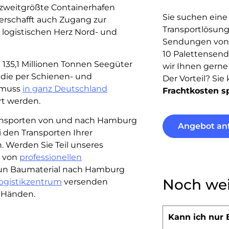
 zweitgrößte Containerhafen
Sie suchen eine 
verschafft auch Zugang zur
Transportlösung
 logistischen Herz Nord- und
Sendungen von
10 Palettensend
 135,1 Millionen Tonnen Seegüter
wir Ihnen gerne
ie per Schienen- und
Der Vorteil? Si
t muss
in ganz Deutschland
Frachtkosten s
rt werden.
ransporten von und nach Hamburg
Angebot an
i den Transporten Ihrer
n. Werden Sie Teil unseres
l von
professionellen
nun Baumaterial nach Hamburg
Noch wei
ogistikzentrum
versenden
n Händen.
Kann ich nur 