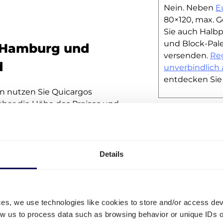
Nein. Neben
E
80×120, max. G
Sie auch Halbp
und Block-Pal
 Hamburg und
versenden.
Reg
d
unverbindlich 
entdecken Sie 
n nutzen Sie Quicargos
 über die Höhe des Preises und
e einfach die Informationen
Kann man nur 
 der Preis wird ins
versenden?
auf Transparenz, den Sie sollen
Nein, auf unse
Details
schnell und ei
in Bremen oder einen
nach Belieben e
önnen alles innerhalb von 1
Sammelgut
,
T
sparnissen bei Ihrer Planung,
Komplettladun
ces, we use technologies like cookies to store and/or access de
ie den CO2-Ausstoß.
mit Quicargo 
low us to process data such as browsing behavior or unique IDs o
erledigt.