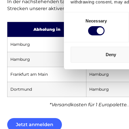
In der nachstehenden tabelle finden Sie Beispiele ei
withdrawing consent, may adv
Strecken unserer aktiven Kunden:
Consent
Necessary
Selection
Abholung in
Lieferung
Hamburg
Bremen
Deny
Hamburg
Hannover
Frankfurt am Main
Hamburg
Dortmund
Hamburg
*Versandkosten für 1 Europalette. 
Jetzt anmelden