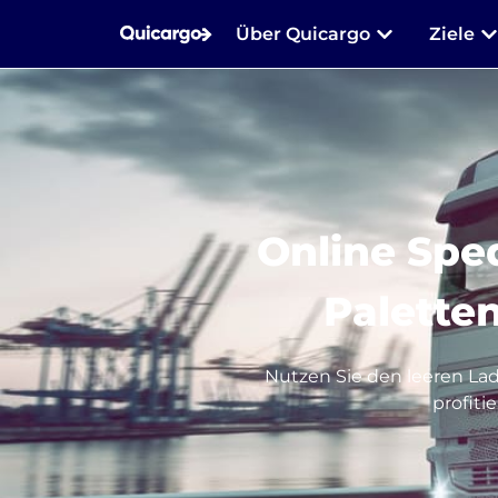
Über Quicargo
Ziele
Online Spe
Paletten
Nutzen Sie den leeren La
profiti