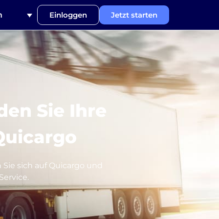
h
Einloggen
Jetzt starten
en Sie Ihre
 Quicargo
Sie sich auf Quicargo und
Service.