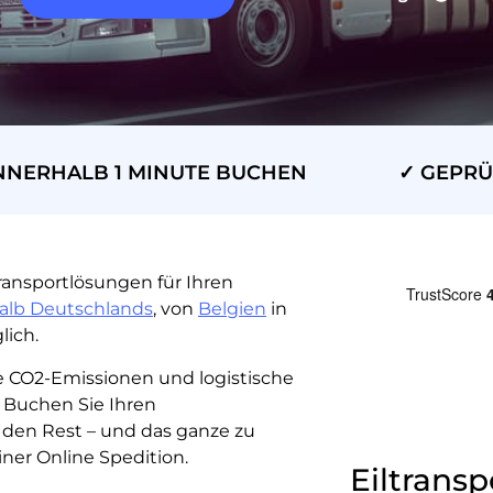
NNERHALB 1 MINUTE BUCHEN
✓ GEPRÜ
ransportlösungen für Ihren
alb Deutschlands
, von
Belgien
in
lich.
ie CO2-Emissionen und logistische
 Buchen Sie Ihren
 den Rest – und das ganze zu
iner Online Spedition.
Eiltransp