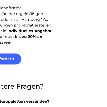
langfristige
 für Ihre regelmäßigen
 oder nach Hamburg? Ab
ungen pro Monat erstellen
 ein
individuelles Angebot
.
e können
bis zu 20% an
paren
!
fordern
tere Fragen?
Europaletten versenden?