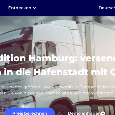
Entdecken
Deutsc
dition Hamburg: versend
 in die Hafenstadt mit
deraum des größten Lkw-Netzwerks in Europa! Verlassen 
eren Sie von niedrigen Frachtkosten und hochwertigem 
Preis berechnen
Demo anfragen