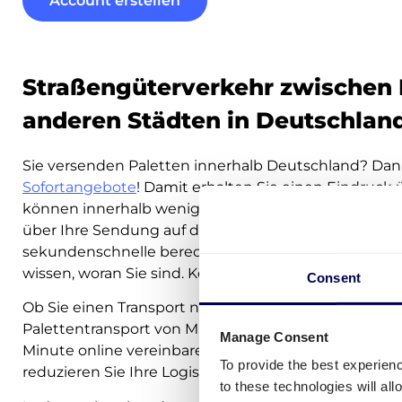
Account erstellen
Straßengüterverkehr zwischen
anderen Städten in Deutschlan
Sie versenden Paletten innerhalb Deutschland? Dan
Sofortangebote
! Damit erhalten Sie einen Eindruck
können innerhalb weniger Minuten buchen. Geben Si
über Ihre Sendung auf der Quicargo Plattform an und
sekundenschnelle berechnet. Wir legen großen Wert 
wissen, woran Sie sind. Keine versteckten Kosten!
Consent
Ob Sie einen Transport nach Berlin, eine Spedition 
Palettentransport von München aus benötigen, Sie k
Manage Consent
Minute online vereinbaren. Profitieren Sie von Zeiter
To provide the best experien
reduzieren Sie Ihre Logistikkosten und verringern S
to these technologies will al