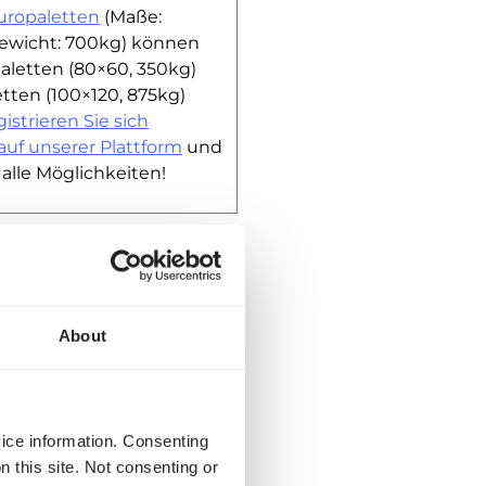
uropaletten
(Maße:
ewicht: 700kg)
können
aletten (80×60, 350kg)
etten
(100×120, 875kg)
istrieren Sie sich
auf unserer Plattform
und
alle Möglichkeiten!
Teilladungen (LTL)
rer Plattform können Sie
About
nfach die Palettenanzahl
instellen. Egal, ob Sie
eilladungen
oder
gen (FTL)
buchen wollen,
vice information. Consenting
ist das im Handumdrehen
n this site. Not consenting or