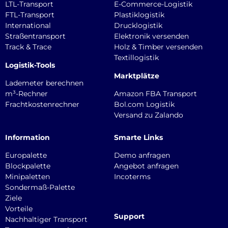
LTL-Transport
E-Commerce-Logistik
FTL-Transport
Plastiklogistik
International
Drucklogistik
Straßentransport
Elektronik versenden
Track & Trace
Holz & Timber versenden
Textillogistik
Logistik-Tools
Marktplätze
Lademeter berechnen
m³-Rechner
Amazon FBA Transport
Frachtkostenrechner
Bol.com Logistik
Versand zu Zalando
Information
Smarte Links
Europalette
Demo anfragen
Blockpalette
Angebot anfragen
Minipaletten
Incoterms
Sondermaß-Palette
Ziele
Vorteile
Support
Nachhaltiger Transport