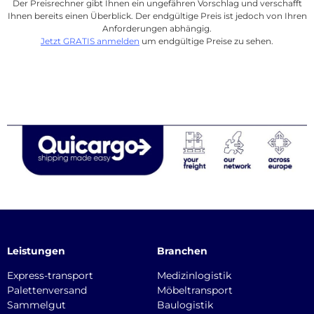
Der Preisrechner gibt Ihnen ein ungefähren Vorschlag und verschafft
Ihnen bereits einen Überblick. Der endgültige Preis ist jedoch von Ihren
Anforderungen abhängig.
Jetzt GRATIS anmelden
um endgültige Preise zu sehen.
Leistungen
Branchen
Express-transport
Medizinlogistik
Palettenversand
Möbeltransport
Sammelgut
Baulogistik