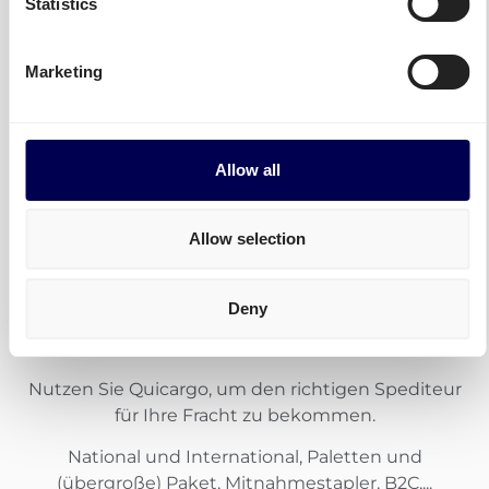
Statistics
Marketing
Allow all
Allow selection
Kombinieren Sie die Stärken
Deny
unterschiedlicher Speditionen
Nutzen Sie Quicargo, um den richtigen Spediteur
für Ihre Fracht zu bekommen.
National und International, Paletten und
(übergroße) Paket, Mitnahmestapler, B2C,...